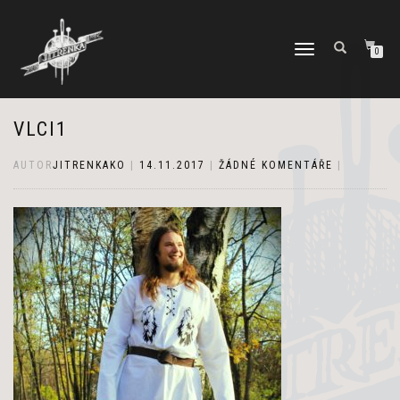
PŘEPNOUT
0
NAVIGACI
VLCI1
AUTOR
JITRENKAKO
|
14.11.2017
|
ŽÁDNÉ KOMENTÁŘE
|