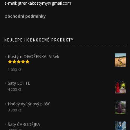
e-mail: jitrenkakostymy@gmail.com
Obchodní podmínky
NEJLÉPE HODNOCENÉ PRODUKTY
Kostým DIVOŽENKA -Vršek
Hodnocení
1 000
Kč
5.00
z 5
Šaty LOTTE
4 200
Kč
Hnědý dyftýnový plášť
3 300
Kč
Šaty ČARODĚJKA