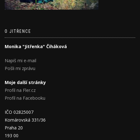
O JITŘENCE
Monika "Jitřenka" Čiháková
Napiš mi e-mail
Pošli mi zprávu
Moje další stránky
Profil na Fler.cz
Profil na Facebooku
IČO 02825007
Komárovská 331/36
Praha 20
193 00