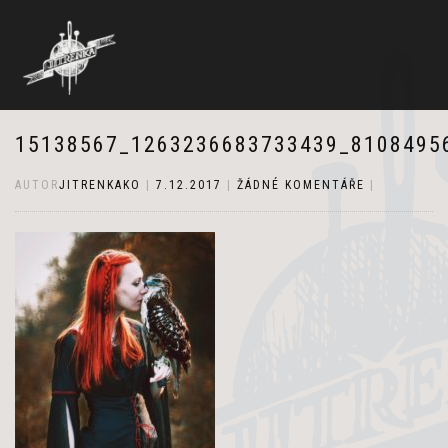
15138567_1263236683733439_8108495
AUTOR
JITRENKAKO
|
7.12.2017
|
ŽÁDNÉ KOMENTÁŘE
|