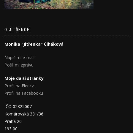
O JITŘENCE
Monika "Jitřenka" Čiháková
Napiš mi e-mail
Pošli mi zprávu
Moje další stránky
Profil na Fler.cz
Profil na Facebooku
IČO 02825007
Komárovská 331/36
Praha 20
193 00