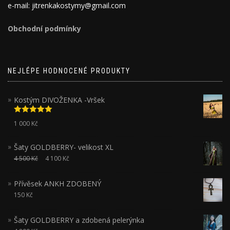
e-mail: jitrenkakostymy@gmail.com
Obchodní podmínky
NEJLÉPE HODNOCENÉ PRODUKTY
Kostým DIVOŽENKA -Vršek
Hodnocení
1 000
Kč
5.00
z 5
Šaty GOLDBERRY- velikost XL
4 500
Kč
4 100
Kč
Přívěsek ANKH ZDOBENÝ
150
Kč
Šaty GOLDBERRY a zdobená pelerýnka