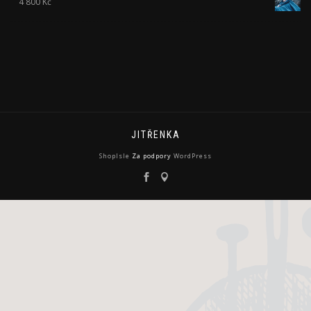
4 800
Kč
JITŘENKA
ShopIsle
Za podpory
WordPress