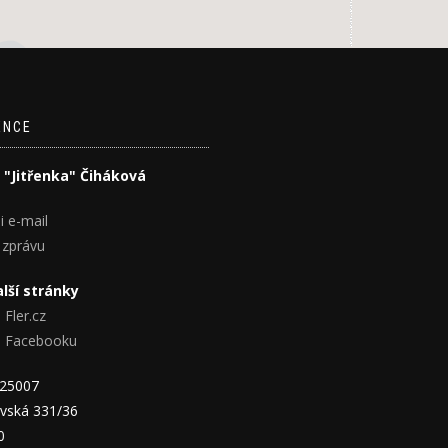
ENCE
 "Jitřenka" Čiháková
i e-mail
 zprávu
lší stránky
 Fler.cz
na Facebooku
825007
vská 331/36
0