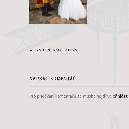
Navigace
←
SVATEBNÍ ŠATY LATONA
pro
příspěvek
NAPSAT KOMENTÁŘ
Pro přidávání komentářů se musíte nejdříve
přihlásit
.