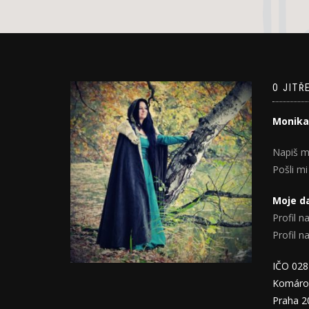
O JITŘ
Monika
Napiš m
Pošli mi
Moje da
Profil na
Profil 
IČO 02
Komáro
Praha 2