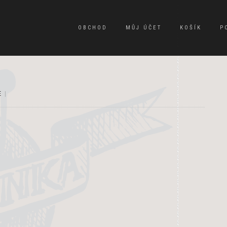
OBCHOD
MŮJ ÚČET
KOŠÍK
P
E
|