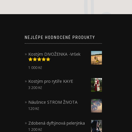
NEJLÉPE HODNOCENÉ PRODUKTY
Kostým DIVOŽENKA -Vršek
Hodnocení
1 000
Kč
5.00
z 5
Kostým pro rytíře KAYE
3 200
Kč
Náušnice STROM ŽIVOTA
120
Kč
Zdobená dyftýnová pelerýnka
1 200
Kč