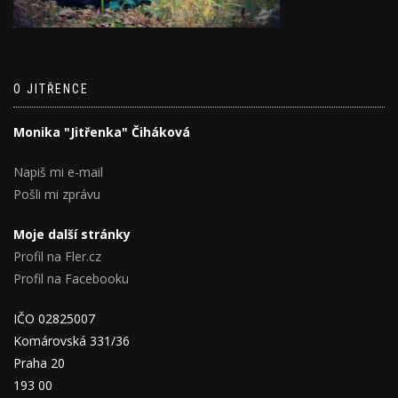
O JITŘENCE
Monika "Jitřenka" Čiháková
Napiš mi e-mail
Pošli mi zprávu
Moje další stránky
Profil na Fler.cz
Profil na Facebooku
IČO 02825007
Komárovská 331/36
Praha 20
193 00