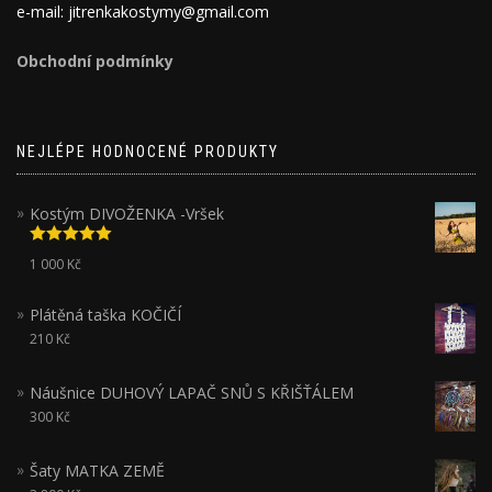
e-mail: jitrenkakostymy@gmail.com
Obchodní podmínky
NEJLÉPE HODNOCENÉ PRODUKTY
Kostým DIVOŽENKA -Vršek
Hodnocení
1 000
Kč
5.00
z 5
Plátěná taška KOČIČÍ
210
Kč
Náušnice DUHOVÝ LAPAČ SNŮ S KŘIŠŤÁLEM
300
Kč
Šaty MATKA ZEMĚ