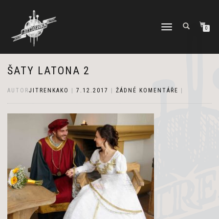
PŘEPNOUT
0
NAVIGACI
ŠATY LATONA 2
AUTOR
JITRENKAKO
|
7.12.2017
|
ŽÁDNÉ KOMENTÁŘE
|