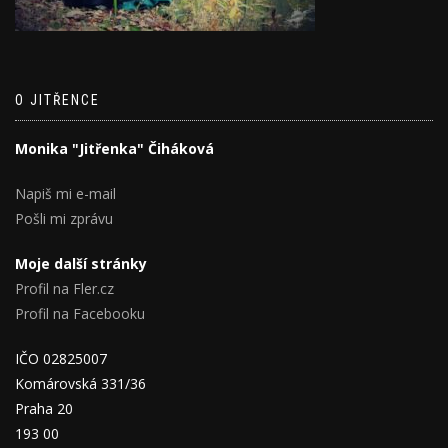
O JITŘENCE
Monika "Jitřenka" Čiháková
Napiš mi e-mail
Pošli mi zprávu
Moje další stránky
Profil na Fler.cz
Profil na Facebooku
IČO 02825007
Komárovská 331/36
Praha 20
193 00