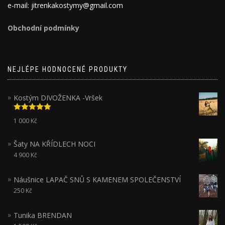
e-mail: jitrenkakostymy@gmail.com
Obchodní podmínky
NEJLÉPE HODNOCENÉ PRODUKTY
Kostým DIVOŽENKA -Vršek
Hodnocení
1 000
Kč
5.00
z 5
Šaty NA KŘÍDLECH NOCI
4 900
Kč
Náušnice LAPAČ SNŮ S KAMENEM SPOLEČENSTVÍ
250
Kč
Tunika BRENDAN