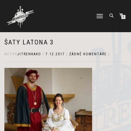
PŘEPNOUT
0
NAVIGACI
ŠATY LATONA 3
AUTOR
JITRENKAKO
|
7.12.2017
|
ŽÁDNÉ KOMENTÁŘE
|