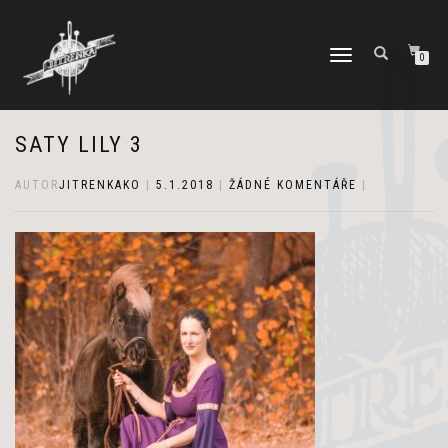
PŘEPNOUT
0
NAVIGACI
SATY LILY 3
AUTOR
JITRENKAKO
|
5.1.2018
|
ŽÁDNÉ KOMENTÁŘE
|