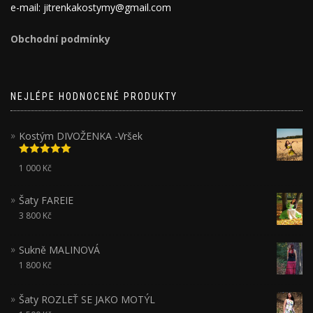
e-mail: jitrenkakostymy@gmail.com
Obchodní podmínky
NEJLÉPE HODNOCENÉ PRODUKTY
Kostým DIVOŽENKA -Vršek
Hodnocení
1 000
Kč
5.00
z 5
Šaty FAREIE
3 800
Kč
Sukně MALINOVÁ
1 800
Kč
Šaty ROZLEŤ SE JAKO MOTÝL