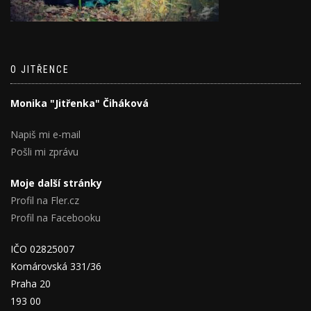
O JITŘENCE
Monika "Jitřenka" Čiháková
Napiš mi e-mail
Pošli mi zprávu
Moje další stránky
Profil na Fler.cz
Profil na Facebooku
IČO 02825007
Komárovská 331/36
Praha 20
193 00