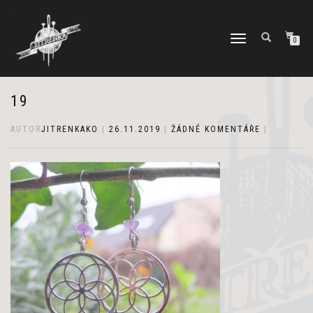
PŘEPNOUT
0
NAVIGACI
19
AUTOR
JITRENKAKO
|
26.11.2019
|
ŽÁDNÉ KOMENTÁŘE
|