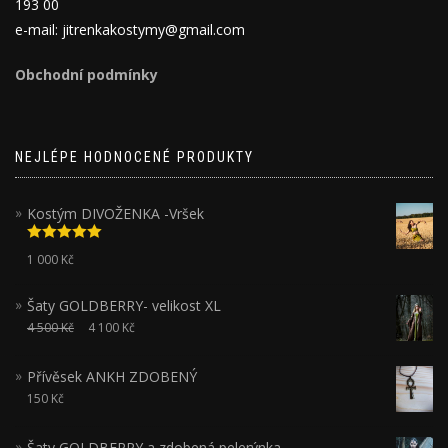
193 00
e-mail: jitrenkakostymy@gmail.com
Obchodní podmínky
NEJLÉPE HODNOCENÉ PRODUKTY
Kostým DIVOŽENKA -Vršek
Hodnocení
1 000
Kč
5.00
z 5
Šaty GOLDBERRY- velikost XL
4 500
Kč
4 100
Kč
Přívěsek ANKH ZDOBENÝ
150
Kč
Šaty GOLDBERRY a zdobená pelerýnka