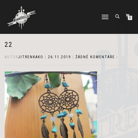
PŘEPNOUT
0
NAVIGACI
22
AUTOR
JITRENKAKO
|
26.11.2019
|
ŽÁDNÉ KOMENTÁŘE
|