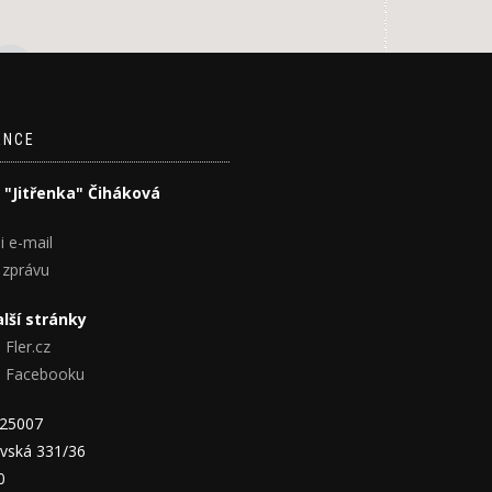
ENCE
 "Jitřenka" Čiháková
i e-mail
 zprávu
lší stránky
 Fler.cz
na Facebooku
825007
vská 331/36
0