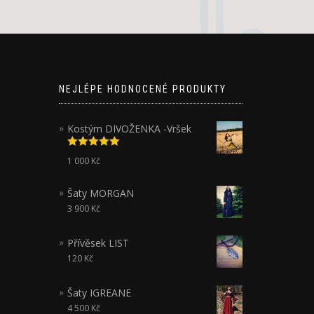
NEJLÉPE HODNOCENÉ PRODUKTY
Kostým DIVOŽENKA -Vršek
Hodnocení
1 000
Kč
5.00
z 5
Šaty MORGAN
3 900
Kč
Přívěsek LIST
120
Kč
Šaty IGREANE
4 500
Kč