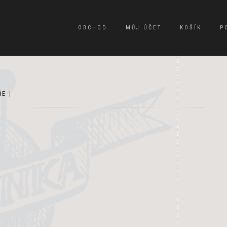
OBCHOD
MŮJ ÚČET
KOŠÍK
P
ŘE
|