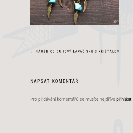
Navigace
←
NÁUŠNICE DUHOVÝ LAPAČ SNŮ S KŘIŠŤÁLEM
pro
příspěvek
NAPSAT KOMENTÁŘ
Pro přidávání komentářů se musíte nejdříve
přihlásit
.