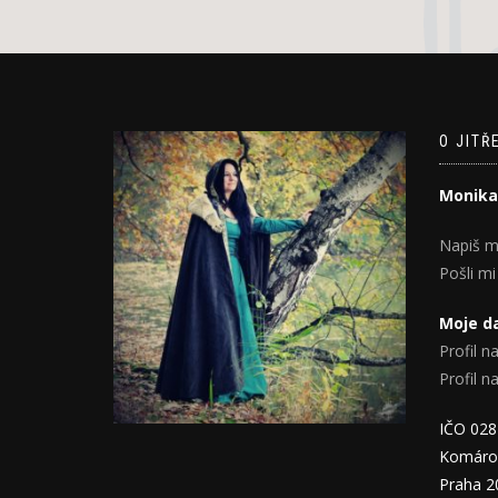
O JITŘ
Monika
Napiš m
Pošli mi
Moje da
Profil na
Profil 
IČO 02
Komáro
Praha 2