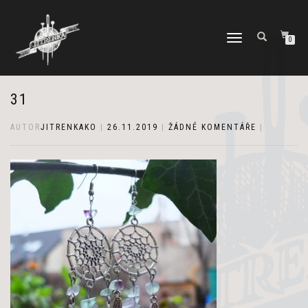
PŘEPNOUT
0
NAVIGACI
31
AUTOR
JITRENKAKO
|
26.11.2019
|
ŽÁDNÉ KOMENTÁŘE
|