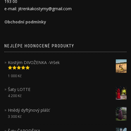
193 00
e-mail: jitrenkakostymy@gmail.com
Obchodní podmínky
NEJLÉPE HODNOCENÉ PRODUKTY
Kostým DIVOŽENKA -Vršek
Hodnocení
1 000
Kč
5.00
z 5
Šaty LOTTE
4 200
Kč
Hnědý dyftýnový plášť
3 300
Kč
Šaty ČARODĚJKA