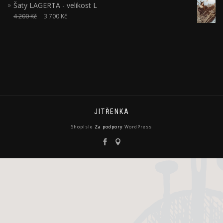
Šaty LAGERTA - velikost L
4 200
Kč
3 700
Kč
JITŘENKA
ShopIsle
Za podpory
WordPress