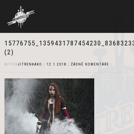
15776755_1359431787454230_8368323
(2)
AUTOR
JITRENKAKO
|
12.1.2018
|
ŽÁDNÉ KOMENTÁŘE
|