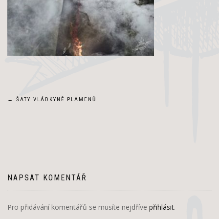
Navigace
←
ŠATY VLÁDKYNĚ PLAMENŮ
pro
příspěvek
NAPSAT KOMENTÁŘ
Pro přidávání komentářů se musíte nejdříve
přihlásit
.