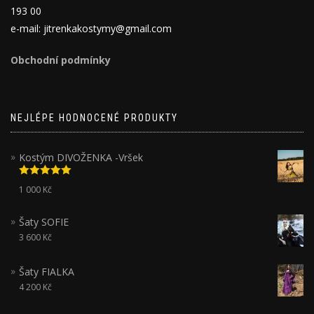
193 00
e-mail: jitrenkakostymy@gmail.com
Obchodní podmínky
NEJLÉPE HODNOCENÉ PRODUKTY
Kostým DIVOŽENKA -Vršek
Hodnocení
1 000
Kč
5.00
z 5
Šaty SOFIE
3 600
Kč
Šaty FIALKA
4 200
Kč