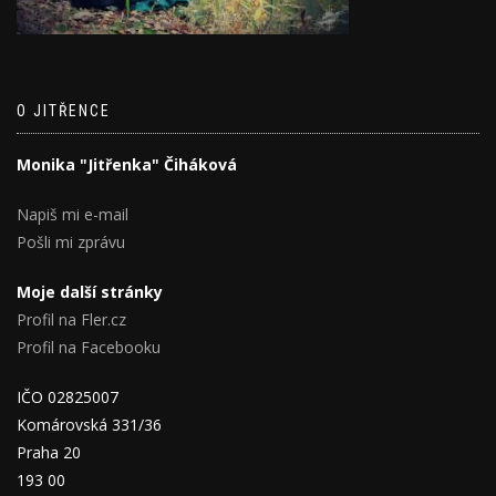
O JITŘENCE
Monika "Jitřenka" Čiháková
Napiš mi e-mail
Pošli mi zprávu
Moje další stránky
Profil na Fler.cz
Profil na Facebooku
IČO 02825007
Komárovská 331/36
Praha 20
193 00