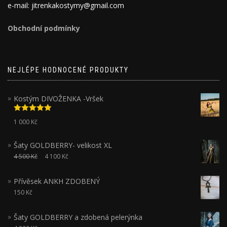
e-mail: jitrenkakostymy@gmail.com
Obchodní podmínky
NEJLÉPE HODNOCENÉ PRODUKTY
Kostým DIVOŽENKA -Vršek
Hodnocení
1 000
Kč
5.00
z 5
Šaty GOLDBERRY- velikost XL
4 500
Kč
4 100
Kč
Přívěsek ANKH ZDOBENÝ
150
Kč
Šaty GOLDBERRY a zdobená pelerýnka