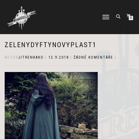
PŘEPNOUT
0
NAVIGACI
ZELENYDYFTYNOVYPLAST1
AUTOR
JITRENKAKO
|
12.9.2018
|
ŽÁDNÉ KOMENTÁŘE
|