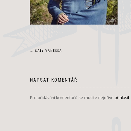
Navigace
←
ŠATY VANESSA
pro
příspěvek
NAPSAT KOMENTÁŘ
Pro přidávání komentářů se musíte nejdříve
přihlásit
.