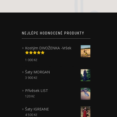
NEJLÉPE HODNOCENÉ PRODUKTY
Kostým DIVOŽENKA -Vršek
Hodnocení
1 000
Kč
5.00
z 5
Šaty MORGAN
3 900
Kč
Přívěsek LIST
120
Kč
Šaty IGREANE
4 500
Kč