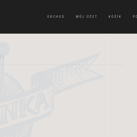
OBCHOD
MŮJ ÚČET
KOŠÍK
P
E
|