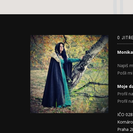
O JITŘ
Monika
Napiš m
Pošli mi
Moje da
Profil na
Profil 
IČO 02
Komáro
Praha 2