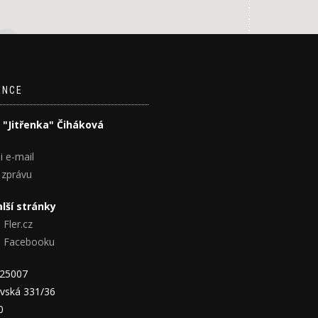
ENCE
 "Jitřenka" Čiháková
i e-mail
 zprávu
lší stránky
 Fler.cz
na Facebooku
825007
vská 331/36
0