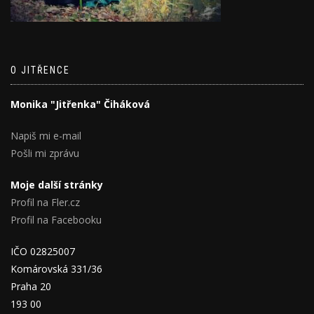
O JITŘENCE
Monika "Jitřenka" Čiháková
Napiš mi e-mail
Pošli mi zprávu
Moje další stránky
Profil na Fler.cz
Profil na Facebooku
IČO 02825007
Komárovská 331/36
Praha 20
193 00