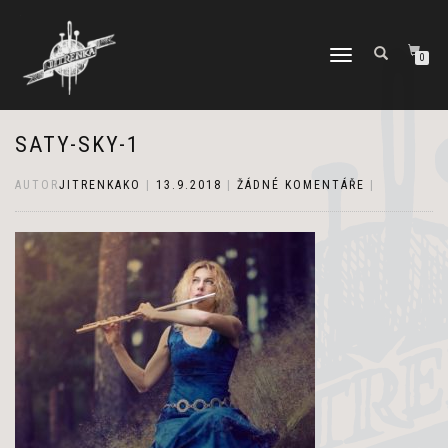
PŘEPNOUT
0
NAVIGACI
SATY-SKY-1
AUTOR
JITRENKAKO
|
13.9.2018
|
ŽÁDNÉ KOMENTÁŘE
|