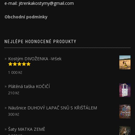
e-mail: jitrenkakostymy@gmail.com
Obchodní podmínky
NEJLÉPE HODNOCENÉ PRODUKTY
Kostým DIVOŽENKA -Vršek
Hodnocení
1 000
Kč
5.00
z 5
Plátěná taška KOČIČÍ
210
Kč
Náušnice DUHOVÝ LAPAČ SNŮ S KŘIŠŤÁLEM
300
Kč
Šaty MATKA ZEMĚ