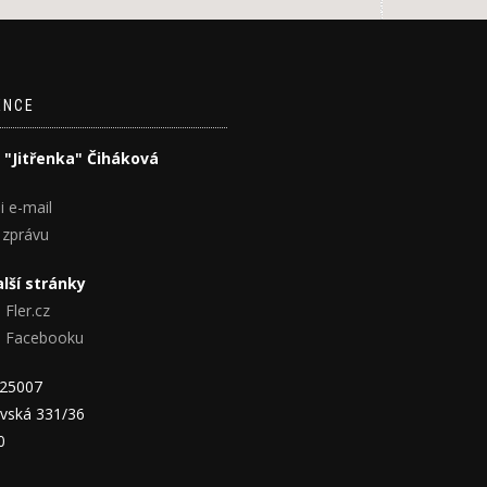
ENCE
 "Jitřenka" Čiháková
i e-mail
 zprávu
lší stránky
 Fler.cz
na Facebooku
825007
vská 331/36
0