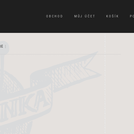
OBCHOD
MŮJ ÚČET
KOŠÍK
P
ŘE
|