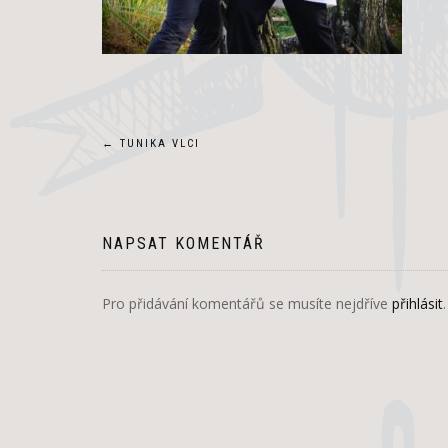
Navigace
←
TUNIKA VLCI
pro
příspěvek
NAPSAT KOMENTÁŘ
Pro přidávání komentářů se musíte nejdříve
přihlásit
.