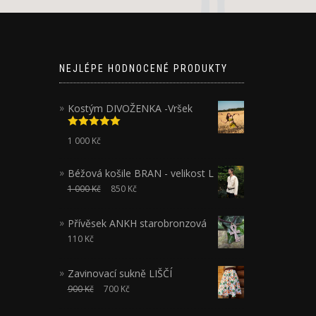
NEJLÉPE HODNOCENÉ PRODUKTY
Kostým DIVOŽENKA -Vršek
Hodnocení
1 000
Kč
5.00
z 5
Béžová košile BRAN - velikost L
1 000
Kč
850
Kč
Přívěsek ANKH starobronzová
110
Kč
Zavinovací sukně LIŠČÍ
900
Kč
700
Kč