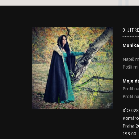
O JITŘ
Monika
Napiš m
Pošli mi
Moje da
Profil na
Profil 
IČO 02
Komáro
Praha 2
193 00