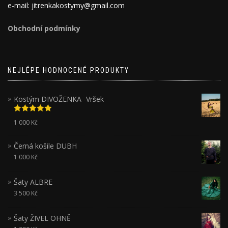
e-mail: jitrenkakostymy@gmail.com
Obchodní podmínky
NEJLÉPE HODNOCENÉ PRODUKTY
Kostým DIVOŽENKA -Vršek
Hodnocení
1 000
Kč
5.00
z 5
Černá košile DUBH
1 000
Kč
Šaty ALBRE
3 500
Kč
Šaty ŽIVEL OHNĚ