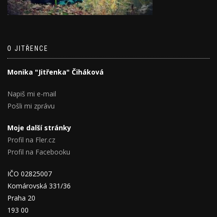
O JITŘENCE
Monika "Jitřenka" Čiháková
Napiš mi e-mail
Pošli mi zprávu
Moje další stránky
Profil na Fler.cz
Profil na Facebooku
IČO 02825007
Komárovská 331/36
Praha 20
193 00