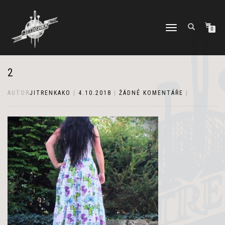
PŘEPNOUT
0
NAVIGACI
2
AUTOR
JITRENKAKO
|
4.10.2018
|
ŽÁDNÉ KOMENTÁŘE
|