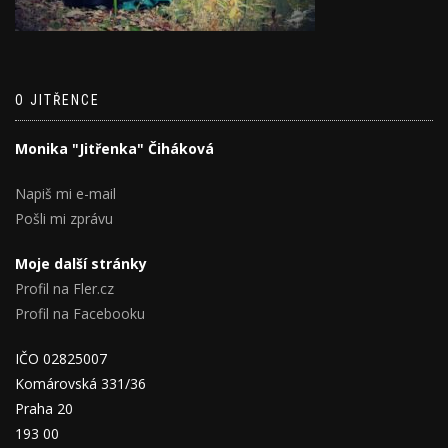
O JITŘENCE
Monika "Jitřenka" Čiháková
Napiš mi e-mail
Pošli mi zprávu
Moje další stránky
Profil na Fler.cz
Profil na Facebooku
IČO 02825007
Komárovská 331/36
Praha 20
193 00