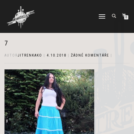
PŘEPNOUT
0
NAVIGACI
7
AUTOR
JITRENKAKO
|
4.10.2018
|
ŽÁDNÉ KOMENTÁŘE
|