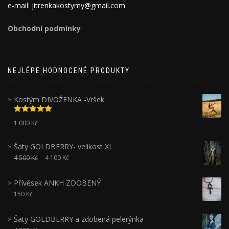
e-mail: jitrenkakostymy@gmail.com
Obchodní podmínky
NEJLÉPE HODNOCENÉ PRODUKTY
Kostým DIVOŽENKA -Vršek
Hodnocení
1 000
Kč
5.00
z 5
Šaty GOLDBERRY- velikost XL
4 500
Kč
4 100
Kč
Přívěsek ANKH ZDOBENÝ
150
Kč
Šaty GOLDBERRY a zdobená pelerýnka