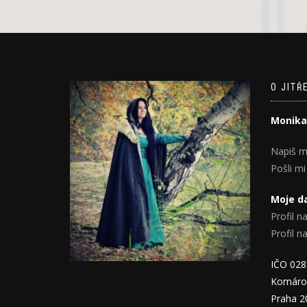
O JITŘ
Monika
Napiš m
Pošli mi
Moje da
Profil na
Profil 
IČO 02
Komáro
Praha 2