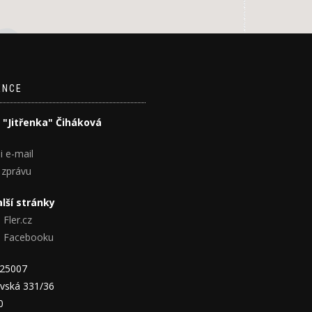
ENCE
 "Jitřenka" Čiháková
i e-mail
 zprávu
lší stránky
 Fler.cz
na Facebooku
825007
vská 331/36
0