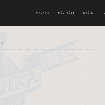
OBCHOD
MŮJ ÚČET
KOŠÍK
P
E
|