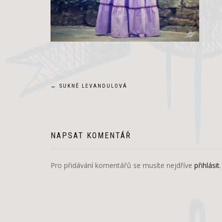
Navigace
←
SUKNĚ LEVANDULOVÁ
pro
příspěvek
NAPSAT KOMENTÁŘ
Pro přidávání komentářů se musíte nejdříve
přihlásit
.