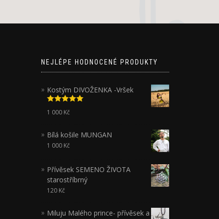
NEJLÉPE HODNOCENÉ PRODUKTY
Kostým DIVOŽENKA -Vršek
Hodnocení
1 000
Kč
5.00
z 5
Bílá košile MUNGAN
1 000
Kč
Přívěsek SEMENO ŽIVOTA
starostříbrný
120
Kč
Miluju Malého prince- přívěsek a