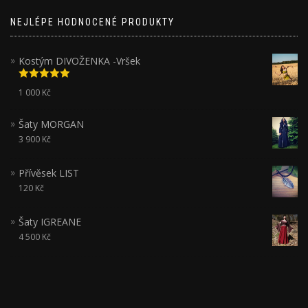
NEJLÉPE HODNOCENÉ PRODUKTY
Kostým DIVOŽENKA -Vršek
Hodnocení
1 000
Kč
5.00
z 5
Šaty MORGAN
3 900
Kč
Přívěsek LIST
120
Kč
Šaty IGREANE
4 500
Kč