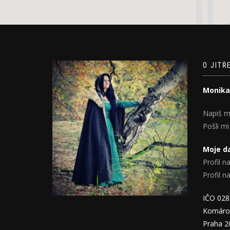
O JITŘ
Monika
Napiš m
Pošli mi
Moje da
Profil na
Profil 
IČO 02
Komáro
Praha 2