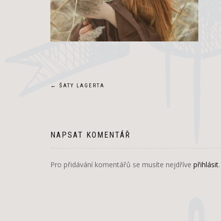
Navigace
←
ŠATY LAGERTA
pro
příspěvek
NAPSAT KOMENTÁŘ
Pro přidávání komentářů se musíte nejdříve
přihlásit
.