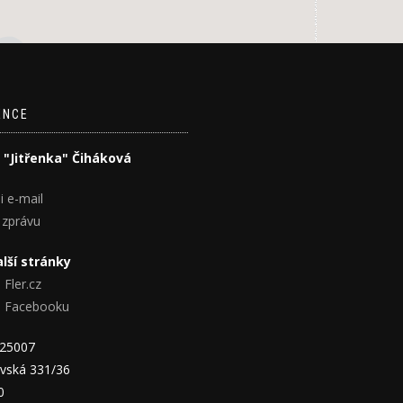
ENCE
 "Jitřenka" Čiháková
i e-mail
 zprávu
lší stránky
 Fler.cz
na Facebooku
825007
vská 331/36
0