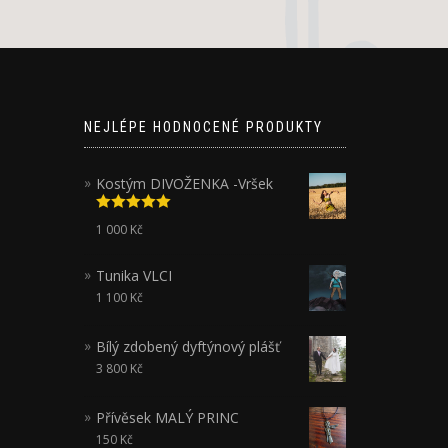
NEJLÉPE HODNOCENÉ PRODUKTY
Kostým DIVOŽENKA -Vršek
Hodnocení
1 000
Kč
5.00
z 5
Tunika VLCI
1 100
Kč
Bílý zdobený dyftýnový plášť
3 800
Kč
Přívěsek MALÝ PRINC
150
Kč