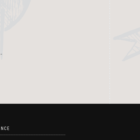
 –
ENCE