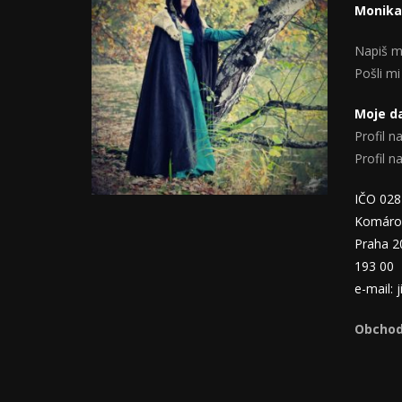
Monika
Napiš m
Pošli mi
Moje da
Profil na
Profil 
IČO 02
Komáro
Praha 2
193 00
e-mail:
Obchod