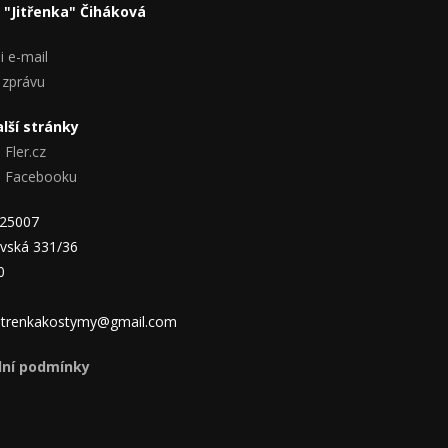
 "Jitřenka" Čiháková
i e-mail
 zprávu
lší stránky
 Fler.cz
na Facebooku
825007
vská 331/36
0
 jitrenkakostymy@gmail.com
ní podmínky