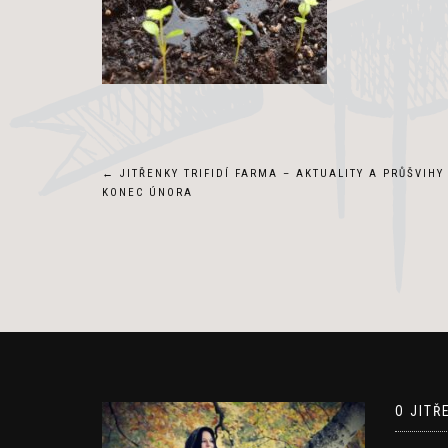
Navigace
←
JITŘENKY TRIFIDÍ FARMA – AKTUALITY A PRŮŠVIHY
KONEC ÚNORA
pro
příspěvek
O JITŘ