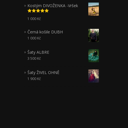
Kostým DIVOŽENKA -Vršek
Hodnocení
1 000
Kč
5.00
z 5
Černá košile DUBH
1 000
Kč
Šaty ALBRE
3 500
Kč
Šaty ŽIVEL OHNĚ
1 900
Kč