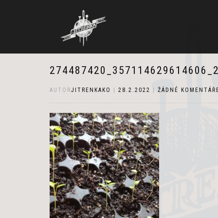
274487420_357114629614606_
AUTOR
JITRENKAKO
|
28.2.2022
|
ŽÁDNÉ KOMENTÁŘ