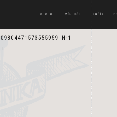
OBCHOD
MŮJ ÚČET
KOŠÍK
P
209804471573555959_N-1
E
|