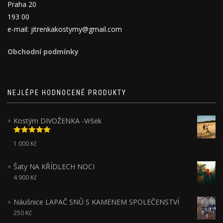
Praha 20
193 00
e-mail: jitrenkakostymy@gmail.com
Obchodní podmínky
NEJLÉPE HODNOCENÉ PRODUKTY
Kostým DIVOŽENKA -Vršek
Hodnocení
1 000
Kč
5.00
z 5
Šaty NA KŘÍDLECH NOCI
4 900
Kč
Náušnice LAPAČ SNŮ S KAMENEM SPOLEČENSTVÍ
250
Kč