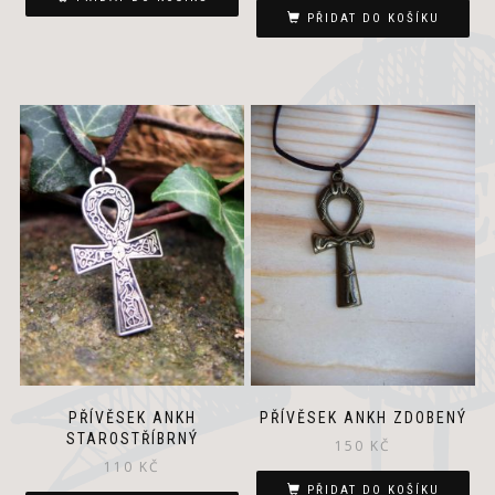
PŘIDAT DO KOŠÍKU
PŘÍVĚSEK ANKH
PŘÍVĚSEK ANKH ZDOBENÝ
STAROSTŘÍBRNÝ
150
KČ
110
KČ
PŘIDAT DO KOŠÍKU