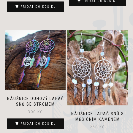
PŘIDAT DO KOŠÍKU
PŘIDAT DO KOŠÍKU
NÁUŠNICE DUHOVÝ LAPAČ
SNŮ SE STROMEM
300
KČ
NÁUŠNICE LAPAČ SNŮ S
MĚSÍČNÍM KAMENEM
PŘIDAT DO KOŠÍKU
250
KČ