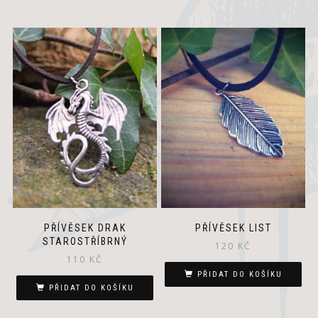
PŘÍVĚSEK DRAK
PŘÍVĚSEK LIST
STAROSTŘÍBRNÝ
120
KČ
110
KČ
PŘIDAT DO KOŠÍKU
PŘIDAT DO KOŠÍKU