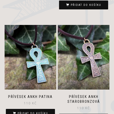
PŘIDAT DO KOŠÍKU
PŘÍVĚSEK ANKH PATINA
PŘÍVĚSEK ANKH
STAROBRONZOVÁ
110
KČ
110
KČ
PŘIDAT DO KOŠÍKU