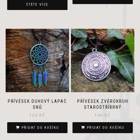
ČTĚTE VÍCE
PŘÍVĚSEK DUHOVÝ LAPAČ
PŘÍVĚSEK ZVĚROKRUH
SNŮ
STAROSTŘÍBRNÝ
120
KČ
140
KČ
PŘIDAT DO KOŠÍKU
PŘIDAT DO KOŠÍKU