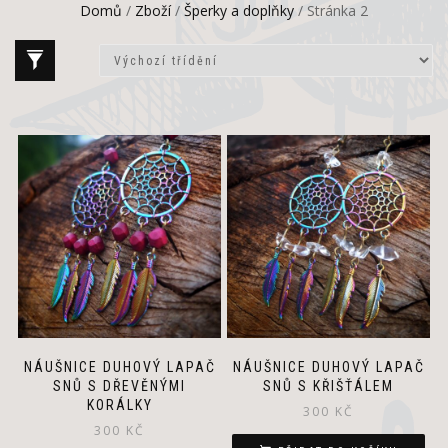
Domů
/
Zboží
/
Šperky a doplňky
/ Stránka 2
NÁUŠNICE DUHOVÝ LAPAČ
NÁUŠNICE DUHOVÝ LAPAČ
SNŮ S DŘEVĚNÝMI
SNŮ S KŘIŠŤÁLEM
KORÁLKY
300
KČ
300
KČ