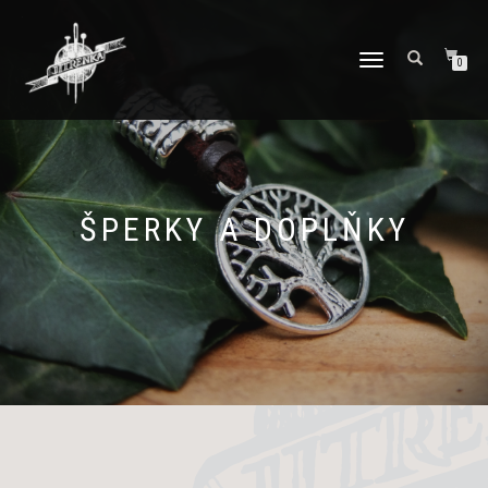
PŘEPNOUT
0
NAVIGACI
ŠPERKY A DOPLŇKY