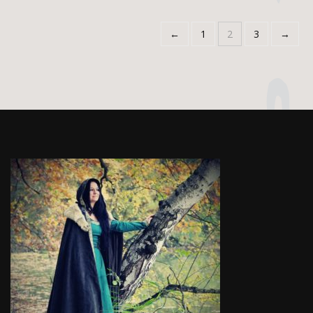
←
1
2
3
→