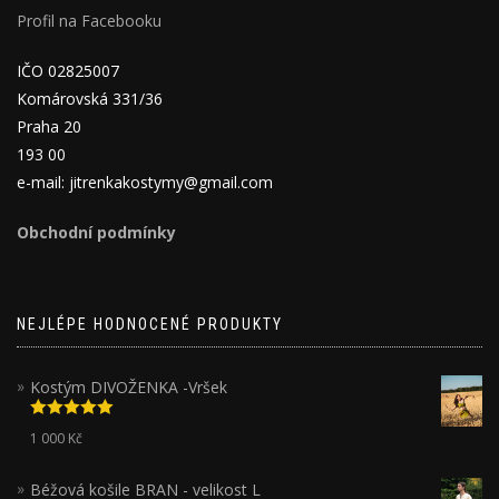
Profil na Facebooku
IČO 02825007
Komárovská 331/36
Praha 20
193 00
e-mail: jitrenkakostymy@gmail.com
Obchodní podmínky
NEJLÉPE HODNOCENÉ PRODUKTY
Kostým DIVOŽENKA -Vršek
Hodnocení
1 000
Kč
5.00
z 5
Béžová košile BRAN - velikost L