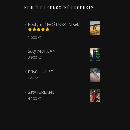
NEJLÉPE HODNOCENÉ PRODUKTY
Kostým DIVOŽENKA -Vršek
Hodnocení
1 000
Kč
5.00
z 5
Šaty MORGAN
3 900
Kč
Přívěsek LIST
120
Kč
Šaty IGREANE
4 500
Kč