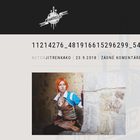
11214276_481916615296299_5
AUTOR
JITRENKAKO
|
23.9.2018
|
ŽÁDNÉ KOMENTÁŘ