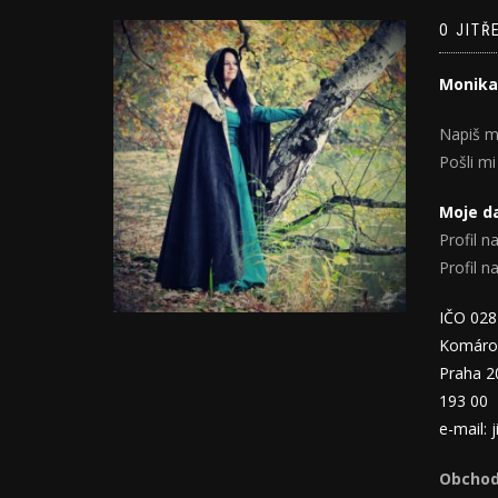
O JITŘ
Monika
Napiš m
Pošli mi
Moje da
Profil na
Profil 
IČO 02
Komáro
Praha 2
193 00
e-mail:
Obchod