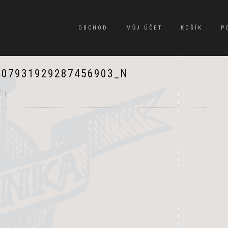
OBCHOD
MŮJ ÚČET
KOŠÍK
P
407931929287456903_N
E
|