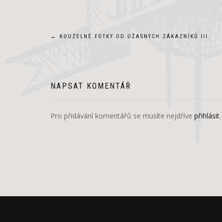
Navigace
←
KOUZELNÉ FOTKY OD ÚŽASNÝCH ZÁKAZNÍKŮ III.
pro
příspěvek
NAPSAT KOMENTÁŘ
Pro přidávání komentářů se musíte nejdříve
přihlásit
.