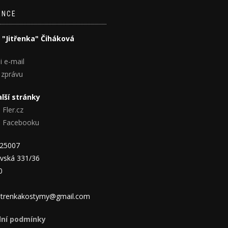
ENCE
 "Jitřenka" Čiháková
i e-mail
 zprávu
lší stránky
 Fler.cz
na Facebooku
825007
vská 331/36
0
 jitrenkakostymy@gmail.com
ní podmínky