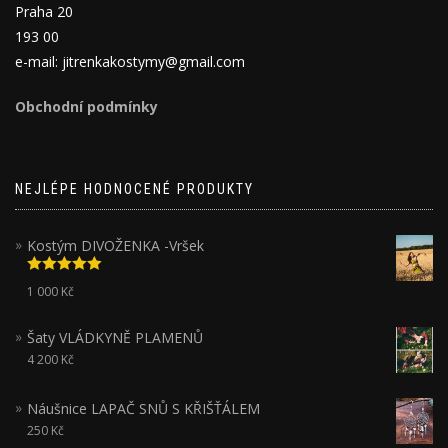
Praha 20
193 00
e-mail: jitrenkakostymy@gmail.com
Obchodní podmínky
NEJLÉPE HODNOCENÉ PRODUKTY
Kostým DIVOŽENKA -Vršek
Hodnocení
1 000
Kč
5.00
z 5
Šaty VLÁDKYNĚ PLAMENŮ
4 200
Kč
Náušnice LAPAČ SNŮ S KŘIŠŤÁLEM
250
Kč