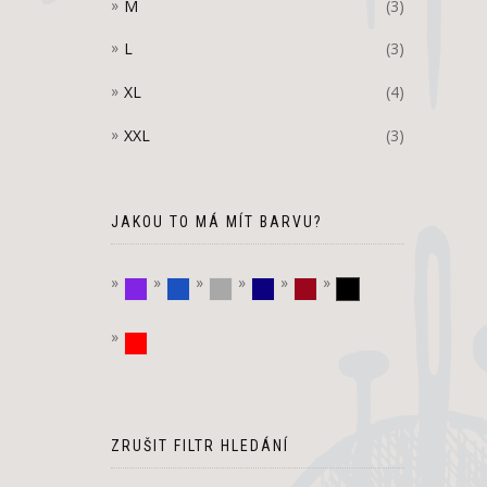
M
(3)
L
(3)
XL
(4)
XXL
(3)
JAKOU TO MÁ MÍT BARVU?
fialová
modrá
stříbrná
tmavě modrá
vínová
černá
červená
ZRUŠIT FILTR HLEDÁNÍ