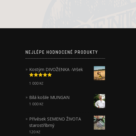
NEJLÉPE HODNOCENÉ PRODUKTY
Kostým DIVOŽENKA -Vršek
Hodnocení
1 000
Kč
5.00
z 5
Bílá košile MUNGAN
1 000
Kč
Přívěsek SEMENO ŽIVOTA
starostříbrný
120
Kč