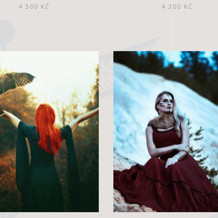
4 500
KČ
4 200
KČ