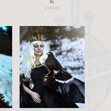
XL
4 500
KČ