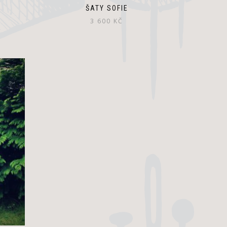
ŠATY SOFIE
3 600
KČ