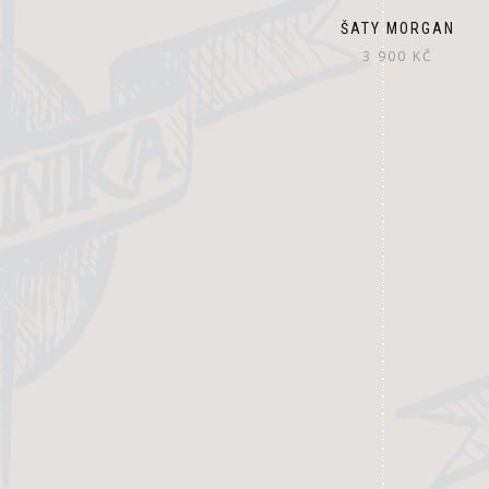
ŠATY MORGAN
3 900
KČ