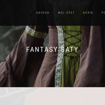
OBCHOD
MŮJ ÚČET
KOŠÍK
P
FANTASY ŠATY