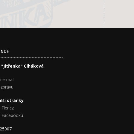
ENCE
 "Jitřenka" Čiháková
i e-mail
 zprávu
lší stránky
 Fler.cz
na Facebooku
825007