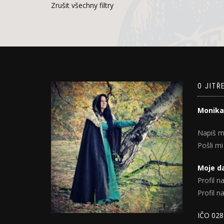
Zrušit všechny filtry
O JITŘ
Monika
Napiš m
Pošli mi
Moje da
Profil na
Profil 
IČO 02