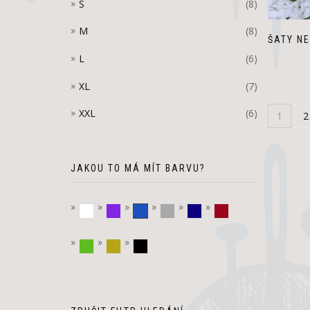
S
(8)
M
(8)
ŠATY NE
L
(6)
XL
(7)
XXL
(6)
1
2
JAKOU TO MÁ MÍT BARVU?
bílá
fialová
modrá
stříbrná
tmavě modrá
vínová
zelená
zlatá
černá