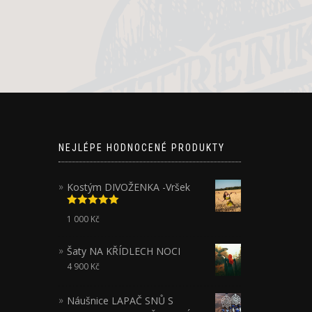
NEJLÉPE HODNOCENÉ PRODUKTY
Kostým DIVOŽENKA -Vršek
Hodnocení
1 000
Kč
5.00
z 5
Šaty NA KŘÍDLECH NOCI
4 900
Kč
Náušnice LAPAČ SNŮ S