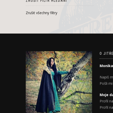
ZRUŠIT FILTR HLEDÁNÍ
Zrušit všechny filtry
O JITŘ
Monika
Napiš m
Pošli mi
Moje da
Profil na
Profil 