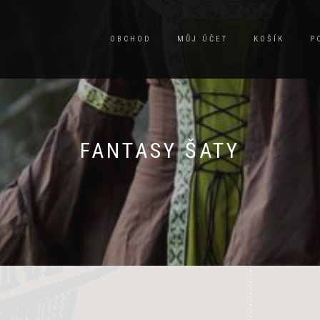
OBCHOD
MŮJ ÚČET
KOŠÍK
P
FANTASY ŠATY