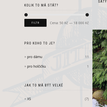
ŠATY
KOLIK TO MÁ STÁT?
Cena:
50 Kč
—
18 000 Kč
FILTR
PRO KOHO TO JE?
pro dámu
11
pro holčičku
1
JAK TO MÁ BÝT VELKÉ
XS
(7)