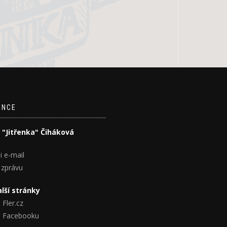
ENCE
 "Jitřenka" Čiháková
i e-mail
 zprávu
lší stránky
 Fler.cz
na Facebooku