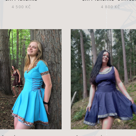
4 500
KČ
4 800
KČ