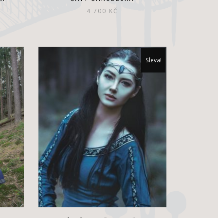
4 700
KČ
Sleva!