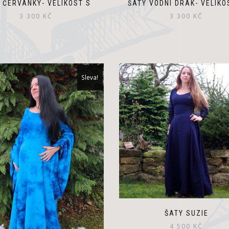
 ČERVÁNKY- VELIKOST S
ŠATY VODNÍ DRAK- VELIKO
3 300
KČ
3 300
KČ
Sleva!
ŠATY SUZIE
4 500
KČ