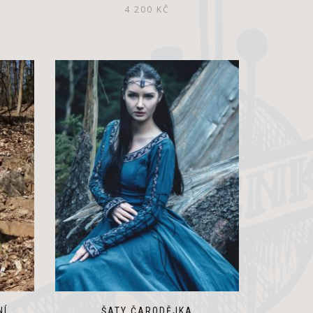
4 200
KČ
NÍ
ŠATY ČARODĚJKA