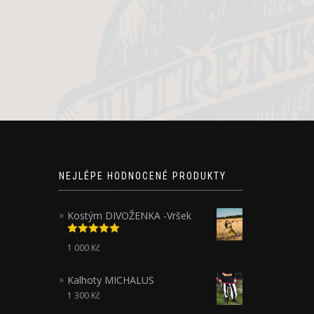
NEJLÉPE HODNOCENÉ PRODUKTY
Kostým DIVOŽENKA -Vršek
Hodnocení
1 000
Kč
5.00
z 5
Kalhoty MICHALUS
1 300
Kč