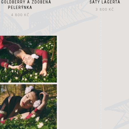
 GOLDBERRY A ZDOBENÁ
ŠATY LAGERTA
PELERÝNKA
3 800
KČ
4 800
KČ