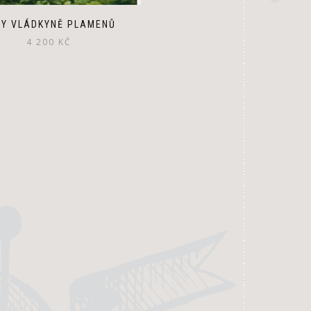
TY VLÁDKYNĚ PLAMENŮ
4 200
KČ