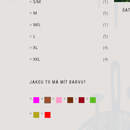
S/M
(1)
ŠA
M
(5)
M/L
(1)
L
(5)
XL
(4)
XXL
(4)
JAKOU TO MÁ MÍT BARVU?
fuchsiová
hnědá
růžová
Tmavě hnědá
vínová
zelená
zlatá
červená