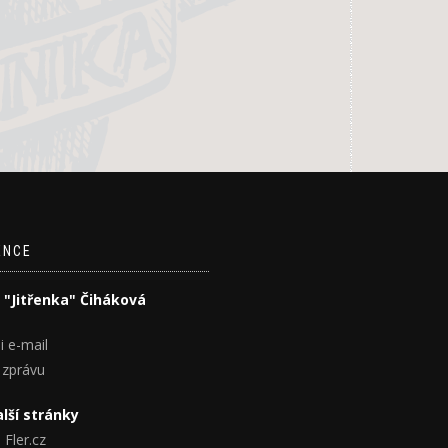
ENCE
 "Jitřenka" Čiháková
i e-mail
 zprávu
lší stránky
 Fler.cz