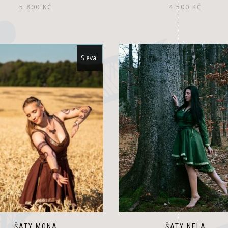
5 800
KČ
4 500
KČ
Sleva!
ŠATY NELA
ŠATY MONA