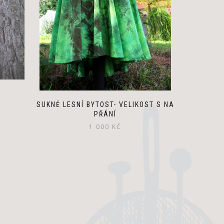
be
chosen
on
the
product
page
SUKNĚ LESNÍ BYTOST- VELIKOST S NA
uální
PŘÁNÍ
na
1 000
KČ
 Kč.