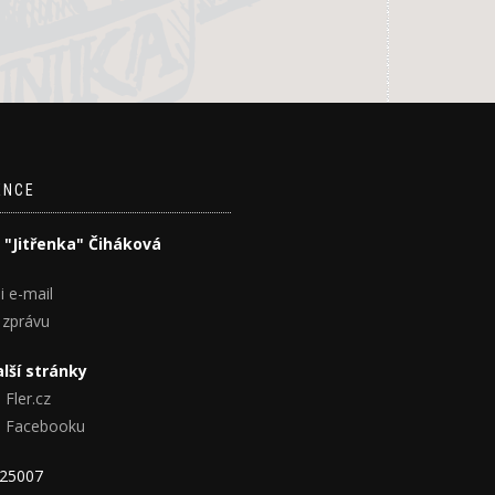
ENCE
 "Jitřenka" Čiháková
i e-mail
 zprávu
lší stránky
 Fler.cz
na Facebooku
825007