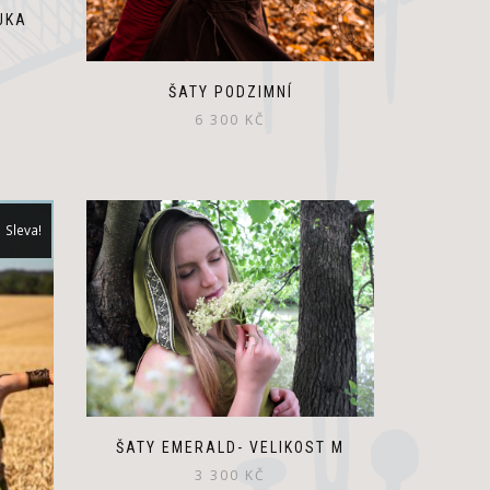
JKA
ŠATY PODZIMNÍ
6 300
KČ
Sleva!
ŠATY EMERALD- VELIKOST M
3 300
KČ