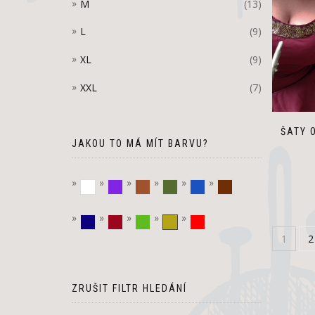
M
(13)
L
(9)
XL
(9)
XXL
(7)
ŠATY 
JAKOU TO MÁ MÍT BARVU?
bílá
fialová
hnědá
khaki
modrá
Tmavě hnědá
tmavě modrá
vínová
zelená
zlatá
červená
1
2
ZRUŠIT FILTR HLEDÁNÍ