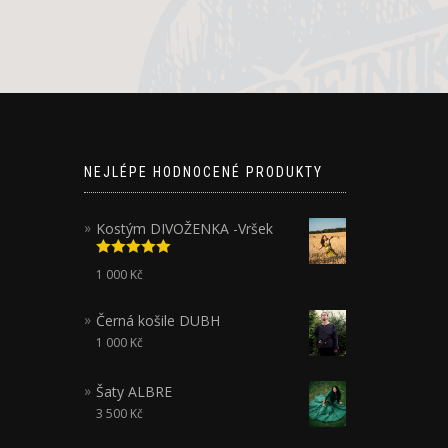
NEJLÉPE HODNOCENÉ PRODUKTY
Kostým DIVOŽENKA -Vršek
Hodnocení
1 000
Kč
5.00
z 5
Černá košile DUBH
1 000
Kč
Šaty ALBRE
3 500
Kč