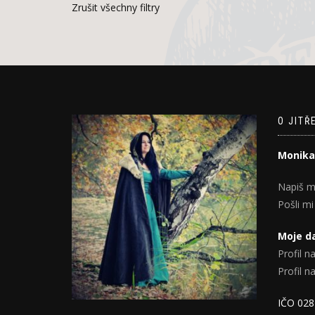
Zrušit všechny filtry
O JITŘ
Monika
Napiš m
Pošli mi
Moje da
Profil na
Profil 
IČO 02