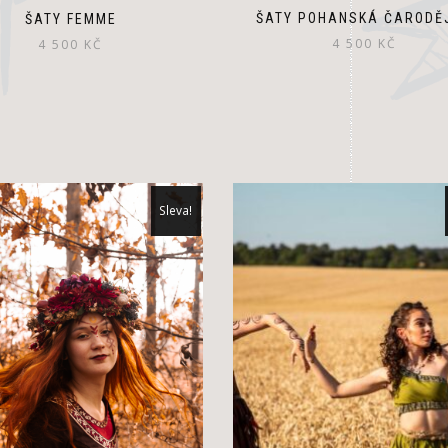
ŠATY POHANSKÁ ČARODĚ
ŠATY FEMME
4 500
KČ
4 500
KČ
Sleva!