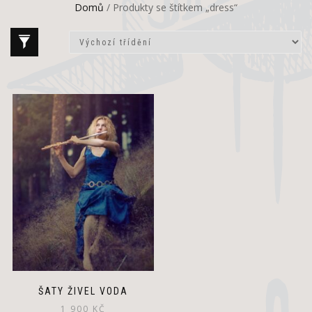
Domů
/ Produkty se štítkem „dress“
ŠATY ŽIVEL VODA
1 900
KČ