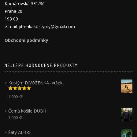
Komárovská 331/36
Praha 20
193 00
e-mail: jitrenkakostymy@gmail.com
Obchodní podmínky
NEJLÉPE HODNOCENÉ PRODUKTY
Kostým DIVOŽENKA -Vršek
Hodnocení
1 000
Kč
5.00
z 5
Černá košile DUBH
1 000
Kč
Šaty ALBRE