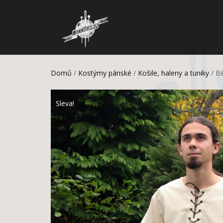
Domů
/
Kostýmy pánské
/
Košile, haleny a tuniky
/ Bé
Sleva!