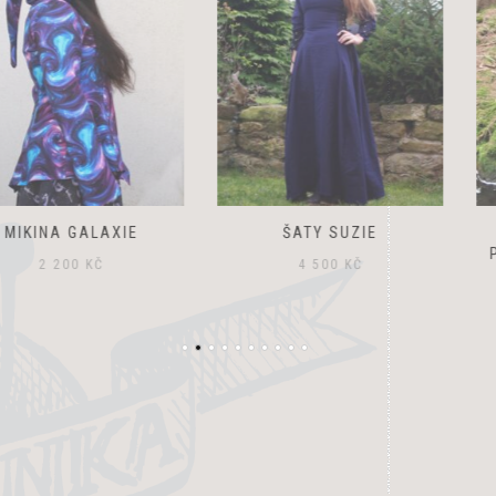
ALAXIE
ŠATY SUZIE
ZDOBENÁ
PELERÝNK
0
KČ
4 500
KČ
1 