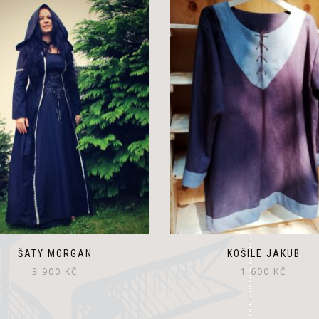
ŠATY MORGAN
KOŠILE JAKUB
3 900
KČ
1 600
KČ