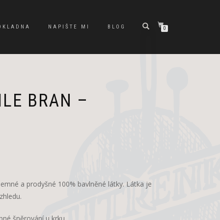
OKLADNA
NAPIŠTE MI
BLOG
0
ILE BRAN –
Původní
Aktuální
cena
cena
byla:
je:
íjemné a prodyšné 100% bavlněné látky. Látka je
1
950 Kč.
zhledu.
000 Kč.
bné šněrování u krku.