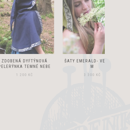
 DYFTÝNOVÁ
ŠATY EMERALD- VELIKOST
ŠATY SÍL
A TEMNÉ NEBE
M
200
KČ
3 300
KČ
3 3