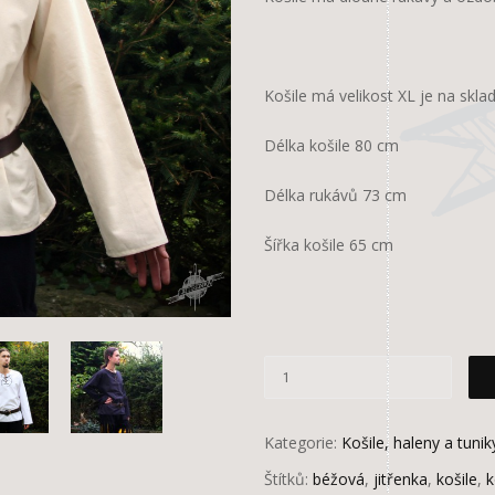
Košile má velikost XL je na skla
Délka košile 80 cm
Délka rukávů 73 cm
Šířka košile 65 cm
Kategorie:
Košile, haleny a tunik
Štítků:
béžová
,
jitřenka
,
košile
,
k