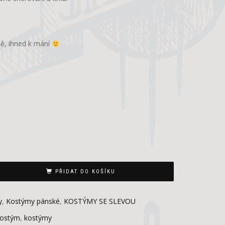
dě, ihned k mání
PŘIDAT DO KOŠÍKU
y
,
Kostýmy pánské
,
KOSTÝMY SE SLEVOU
ostým
,
kostýmy