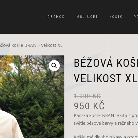
OBCHOD
MŮJ ÚČET
KOŠÍK
P
žová košile BRAN – velikost XL
BÉŽOVÁ KOŠ
VELIKOST XL
1 000
KČ
950
KČ
Pánská košile BRAN je šitá z př
světle béžové barvy a režného v
Košile má dlouhé rukávy a ozdo