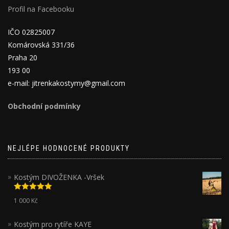
Profil na Facebooku
IČO 02825007
Komárovská 331/36
Praha 20
193 00
e-mail: jitrenkakostymy@gmail.com
Obchodní podmínky
NEJLÉPE HODNOCENÉ PRODUKTY
Kostým DIVOŽENKA -Vršek
Hodnocení
1 000
Kč
5.00
z 5
Kostým pro rytíře KAYE