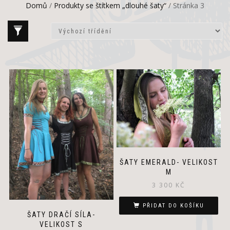
Domů
/
Produkty se štítkem „dlouhé šaty“
/ Stránka 3
ŠATY EMERALD- VELIKOST
M
3 300
KČ
PŘIDAT DO KOŠÍKU
ŠATY DRAČÍ SÍLA-
VELIKOST S