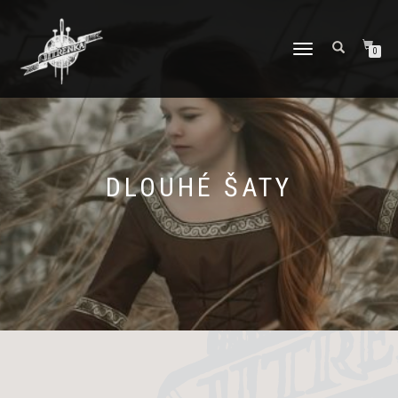
PŘEPNOUT
0
NAVIGACI
DLOUHÉ ŠATY