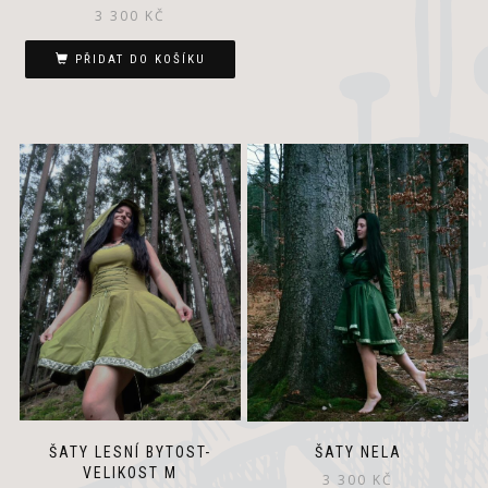
3 300
KČ
PŘIDAT DO KOŠÍKU
ŠATY LESNÍ BYTOST-
ŠATY NELA
VELIKOST M
3 300
KČ