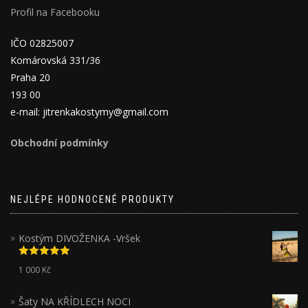
Profil na Facebooku
IČO 02825007
Komárovská 331/36
Praha 20
193 00
e-mail: jitrenkakostymy@gmail.com
Obchodní podmínky
NEJLÉPE HODNOCENÉ PRODUKTY
Kostým DIVOŽENKA -Vršek
Hodnocení
1 000
Kč
5.00
z 5
Šaty NA KŘÍDLECH NOCI