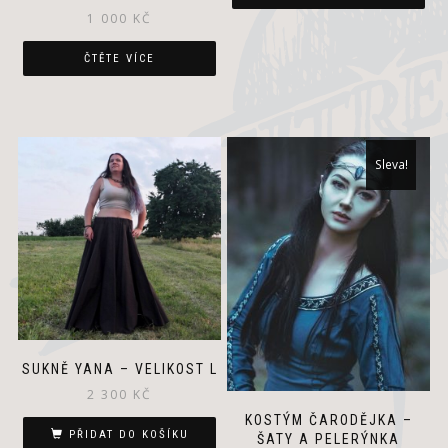
1
900 Kč.
1 000
KČ
200 Kč.
ČTĚTE VÍCE
Sleva!
SUKNĚ YANA – VELIKOST L
2 300
KČ
KOSTÝM ČARODĚJKA –
PŘIDAT DO KOŠÍKU
ŠATY A PELERÝNKA