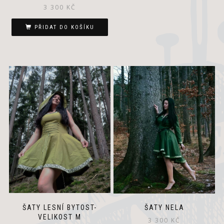
3 300
KČ
PŘIDAT DO KOŠÍKU
ŠATY LESNÍ BYTOST-
ŠATY NELA
VELIKOST M
3 300
KČ