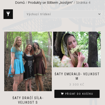
Domů
/
Produkty se štítkem „kostým“
/ Stránka 4
ŠATY EMERALD- VELIKOST
M
3 300
KČ
PŘIDAT DO KOŠÍKU
ŠATY DRAČÍ SÍLA-
VELIKOST S