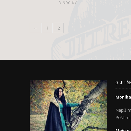
3 900
KČ
←
1
2
O JITŘ
Monika
Napiš m
Pošli mi
Moje da