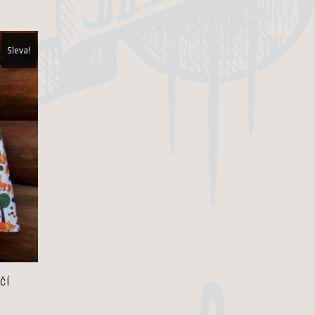
Sleva!
ČÍ
ální
a