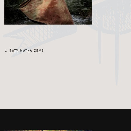
Navigace
←
ŠATY MATKA ZEMĚ
pro
příspěvek