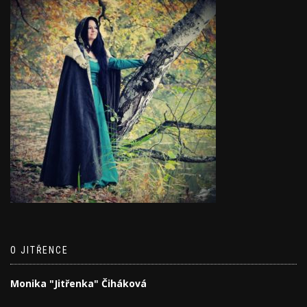
O JITŘENCE
Monika "Jitřenka" Čiháková