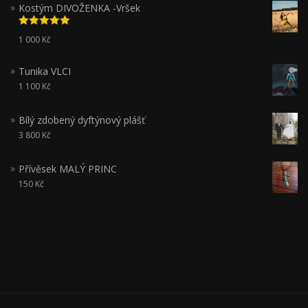
Kostým DIVOŽENKA -Vršek
Hodnocení
1 000
Kč
5.00
z 5
Tunika VLCI
1 100
Kč
Bílý zdobený dyftýnový plášť
3 800
Kč
Přívěsek MALÝ PRINC
150
Kč