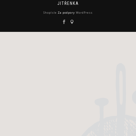
JITŘENKA
ShopIsle
Za podpory
WordPress