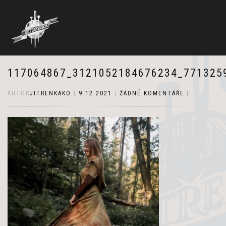
117064867_3121052184676234_771325
AUTOR
JITRENKAKO
|
9.12.2021
|
ŽÁDNÉ KOMENTÁŘE
|