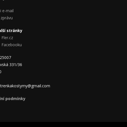
i e-mail
 zprávu
lší stránky
 Fler.cz
na Facebooku
825007
vská 331/36
0
 jitrenkakostymy@gmail.com
ní podmínky