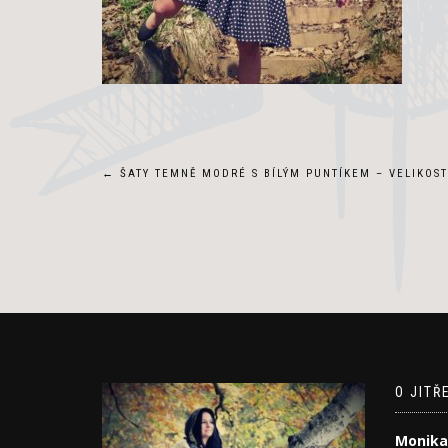
Navigace
←
ŠATY TEMNĚ MODRÉ S BÍLÝM PUNTÍKEM – VELIKOST
pro
příspěvek
O JITŘ
Monika