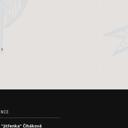
 S
ENCE
 "Jitřenka" Čiháková