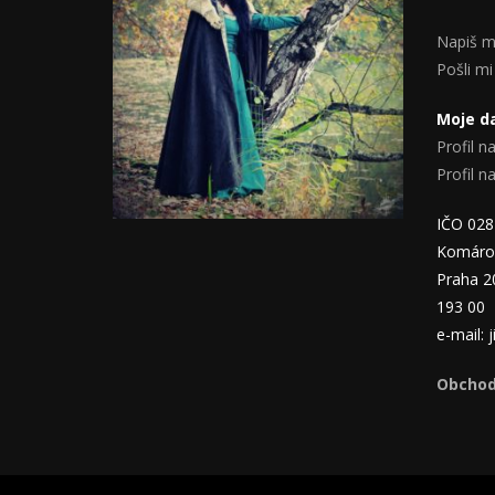
Napiš m
Pošli mi
Moje da
Profil na
Profil 
IČO 02
Komáro
Praha 2
193 00
e-mail:
Obchod