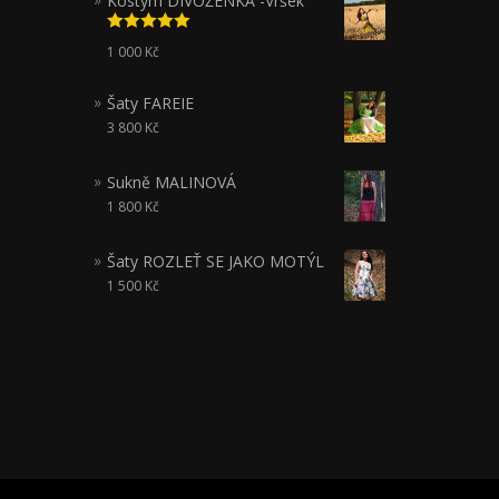
Kostým DIVOŽENKA -Vršek
Hodnocení
1 000
Kč
5.00
z 5
Šaty FAREIE
3 800
Kč
Sukně MALINOVÁ
1 800
Kč
Šaty ROZLEŤ SE JAKO MOTÝL
1 500
Kč