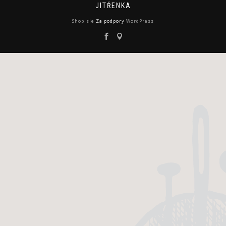
JITŘENKA
ShopIsle
Za podpory
WordPress