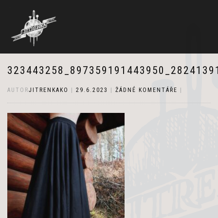
323443258_897359191443950_2824139
AUTOR
JITRENKAKO
|
29.6.2023
|
ŽÁDNÉ KOMENTÁŘE
|