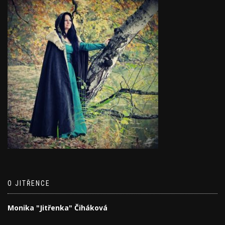
O JITŘENCE
Monika "Jitřenka" Čiháková