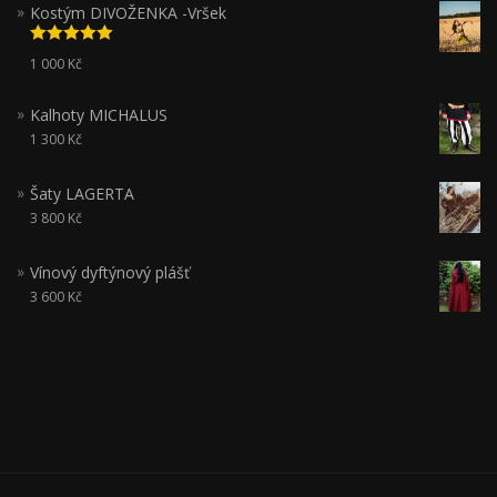
Kostým DIVOŽENKA -Vršek
Hodnocení
1 000
Kč
5.00
z 5
Kalhoty MICHALUS
1 300
Kč
Šaty LAGERTA
3 800
Kč
Vínový dyftýnový plášť
3 600
Kč