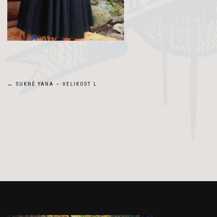
Navigace
←
SUKNĚ YANA – VELIKOST L
pro
příspěvek