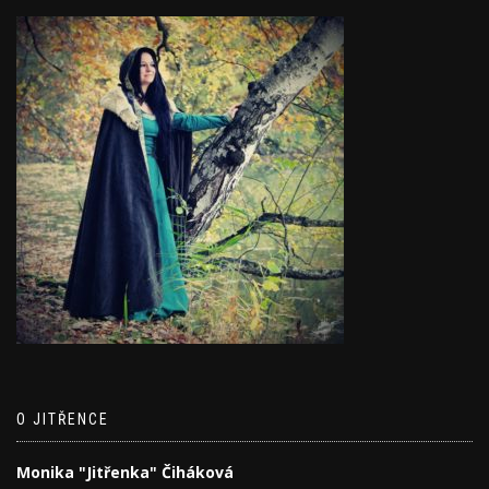
O JITŘENCE
Monika "Jitřenka" Čiháková