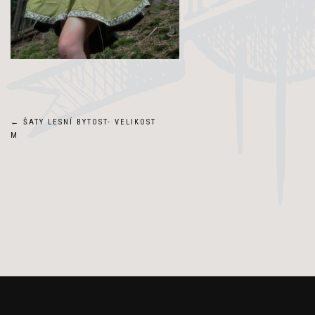
Navigace
←
ŠATY LESNÍ BYTOST- VELIKOST
M
pro
příspěvek