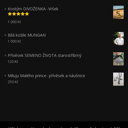
Kostým DIVOŽENKA -Vršek
Hodnocení
1 000
Kč
5.00
z 5
Bílá košile MUNGAN
1 000
Kč
Přívěsek SEMENO ŽIVOTA starostříbrný
120
Kč
Miluju Malého prince- přívěsek a náušnice
250
Kč