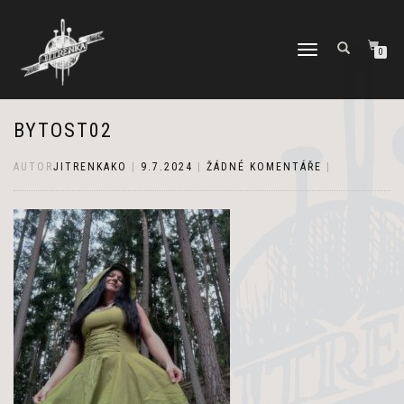
PŘEPNOUT
0
NAVIGACI
BYTOST02
AUTOR
JITRENKAKO
|
9.7.2024
|
ŽÁDNÉ KOMENTÁŘE
|