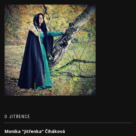
O JITŘENCE
Monika "Jitřenka" Čiháková