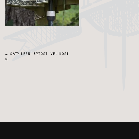
Navigace
←
ŠATY LESNÍ BYTOST- VELIKOST
M
pro
příspěvek