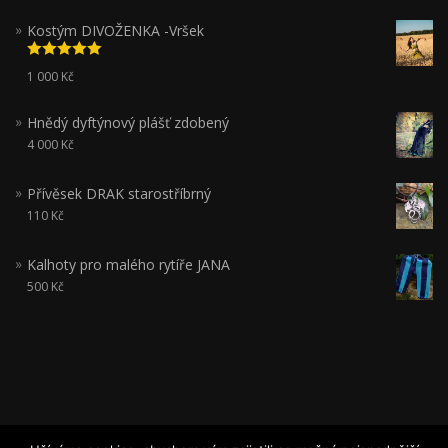
Kostým DIVOŽENKA -Vršek
Hodnocení
1 000
Kč
5.00
z 5
Hnědý dyftýnový plášť zdobený
4 000
Kč
Přívěsek DRAK starostříbrný
110
Kč
Kalhoty pro malého rytíře JANA
500
Kč