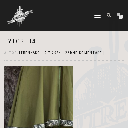
PŘEPNOUT
0
NAVIGACI
BYTOST04
AUTOR
JITRENKAKO
|
9.7.2024
|
ŽÁDNÉ KOMENTÁŘE
|