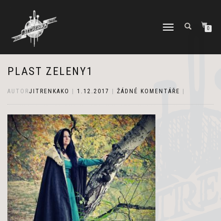
PŘEPNOUT
0
NAVIGACI
PLAST ZELENY1
AUTOR
JITRENKAKO
|
1.12.2017
|
ŽÁDNÉ KOMENTÁŘE
|