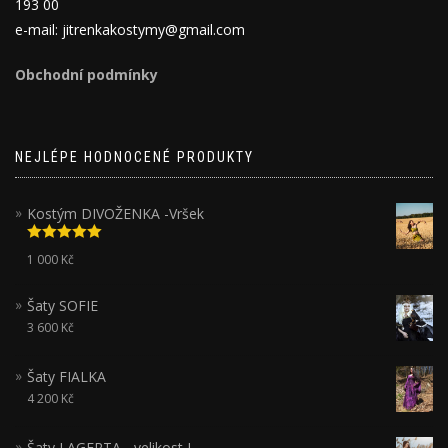
193 00
e-mail: jitrenkakostymy@gmail.com
Obchodní podmínky
NEJLÉPE HODNOCENÉ PRODUKTY
Kostým DIVOŽENKA -Vršek
Hodnocení
1 000
Kč
5.00
z 5
Šaty SOFIE
3 600
Kč
Šaty FIALKA
4 200
Kč
Šaty LAGERTA - velikost L