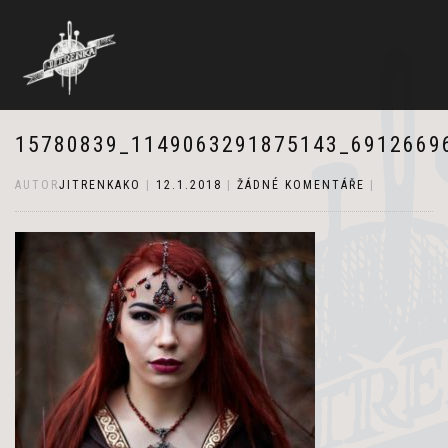
15780839_1149063291875143_6912669
AUTOR
JITRENKAKO
|
12.1.2018
|
ŽÁDNÉ KOMENTÁŘE
|