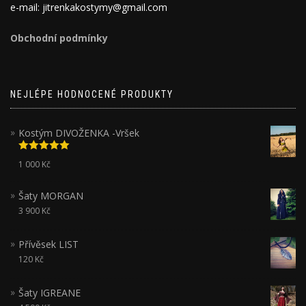
e-mail: jitrenkakostymy@gmail.com
Obchodní podmínky
NEJLÉPE HODNOCENÉ PRODUKTY
Kostým DIVOŽENKA -Vršek
Hodnocení
1 000
Kč
5.00
z 5
Šaty MORGAN
3 900
Kč
Přívěsek LIST
120
Kč
Šaty IGREANE