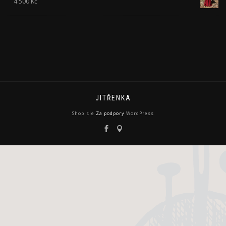
4 500
Kč
JITŘENKA
ShopIsle
Za podpory
WordPress