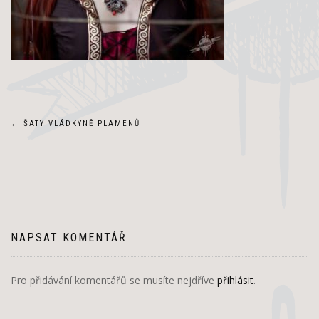
Navigace
←
ŠATY VLÁDKYNĚ PLAMENŮ
pro
příspěvek
NAPSAT KOMENTÁŘ
Pro přidávání komentářů se musíte nejdříve
přihlásit
.