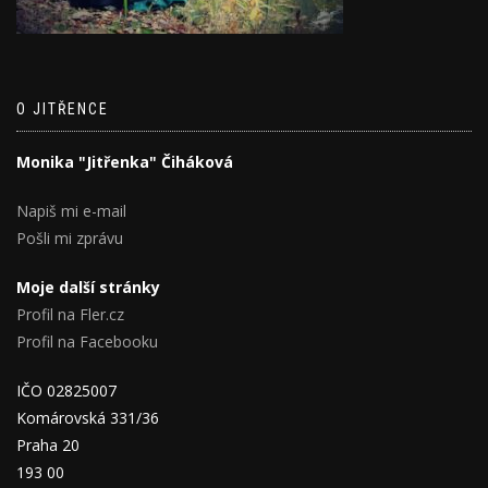
O JITŘENCE
Monika "Jitřenka" Čiháková
Napiš mi e-mail
Pošli mi zprávu
Moje další stránky
Profil na Fler.cz
Profil na Facebooku
IČO 02825007
Komárovská 331/36
Praha 20
193 00