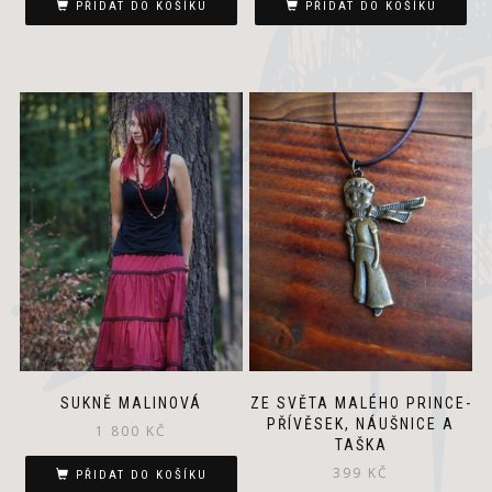
PŘIDAT DO KOŠÍKU
PŘIDAT DO KOŠÍKU
SUKNĚ MALINOVÁ
ZE SVĚTA MALÉHO PRINCE-
PŘÍVĚSEK, NÁUŠNICE A
1 800
KČ
TAŠKA
399
KČ
PŘIDAT DO KOŠÍKU