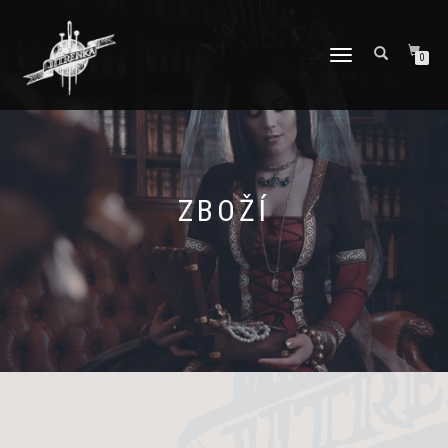
PŘEPNOUT
0
NAVIGACI
ZBOŽÍ