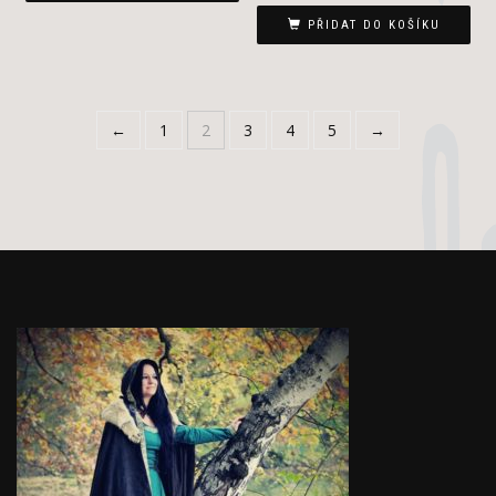
PŘIDAT DO KOŠÍKU
←
1
2
3
4
5
→