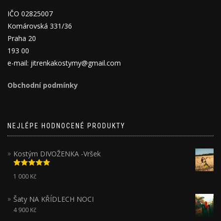
IČO 02825007
Komárovská 331/36
Praha 20
193 00
e-mail: jitrenkakostymy@gmail.com
Obchodní podmínky
NEJLÉPE HODNOCENÉ PRODUKTY
Kostým DIVOŽENKA -Vršek
Hodnocení
1 000
Kč
5.00
z 5
Šaty NA KŘÍDLECH NOCI
4 900
Kč