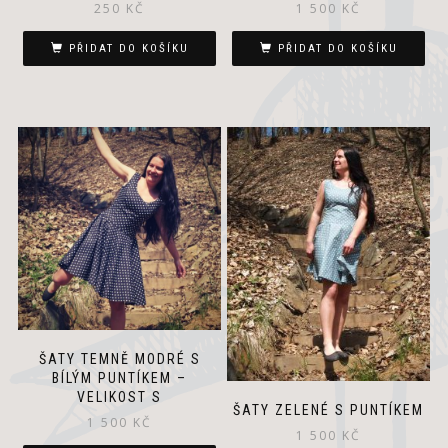
250
KČ
1 500
KČ
PŘIDAT DO KOŠÍKU
PŘIDAT DO KOŠÍKU
ŠATY TEMNĚ MODRÉ S
BÍLÝM PUNTÍKEM –
VELIKOST S
ŠATY ZELENÉ S PUNTÍKEM
á
1 500
KČ
1 500
KČ